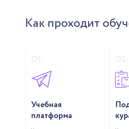
Как проходит обу
Учебная
По
платформа
кур