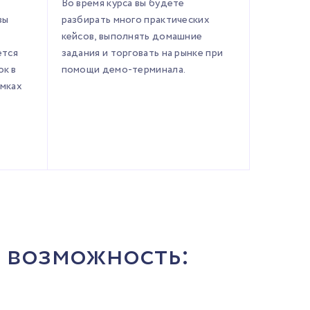
Во время курса вы будете
вы
разбирать много практических
кейсов, выполнять домашние
ется
задания и торговать на рынке при
ок в
помощи демо-терминала.
амках
 возможность: