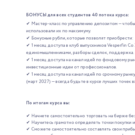
БОНУСЫ для всех студентов 40 потока курса:
✔ Мастер-класс по управлению депозитом — чтобы 
использовали их по максимуму.
✔ Бонусные рубли, которые позволят приобрести:
✔ 1 месяц доступа в клуб выпускников Vesperfin Co.
единомышленниками, разборы сделок, поддержка.
✔ 1 месяц доступа на канал идей по фондовому рынк
инвестиционные идеи от профессионалов.
✔ 1 месяц доступа на канал идей по срочному рынку
(март 2027) — всегда будьте в курсе лучших точек 
По итогам курса вы:
✔ Начнете самостоятельно торговать на бирже без
✔ Научитесь грамотно определять точки покупки и
✔ Сможете самостоятельно составлять свои прибы