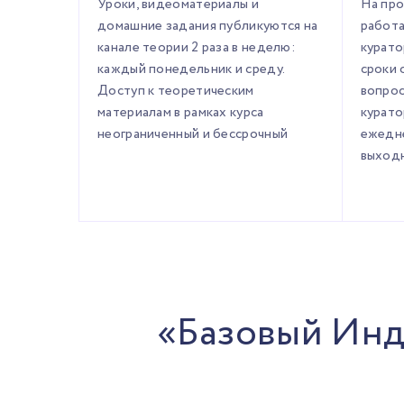
Уроки, видеоматериалы и
На про
домашние задания публикуются на
работ
канале теории 2 раза в неделю:
курато
каждый понедельник и среду.
сроки 
Доступ к теоретическим
вопрос
материалам в рамках курса
курато
неограниченный и бессрочный
ежедне
выходн
«Базовый Инд