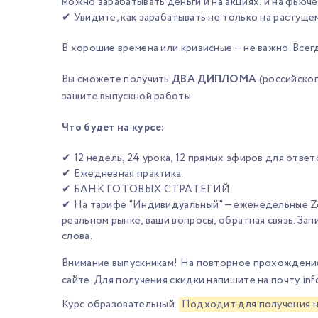
можно зарабатывать деньги и на акциях, и на фьюче
✔ Увидите, как зарабатывать не только на растуще
В хорошие времена или кризисные — не важно. Все
Вы сможете получить
ДВА ДИПЛОМА
(российског
защите выпускной работы.
Что будет на курсе:
✔ 12 недель, 24 урока, 12 прямых эфиров для отве
✔ Ежедневная практика.
✔ БАНК ГОТОВЫХ СТРАТЕГИЙ
✔ На тарифе "Индивидуальный" — еженедельные Zo
реальном рынке, ваши вопросы, обратная связь. За
слова.
Внимание выпускникам! На повторное прохождение
сайте. Для получения скидки напишите на почту
in
Курс образовательный.
Подходит для получения н