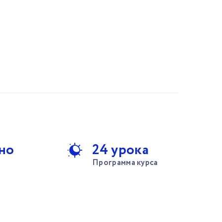
но
24 урока
Программа курса