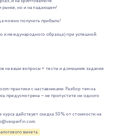
рсах, и на криптовалюте.
м рынке, но и на падающем!
гда можно получить прибыль!
о и международного образца) при успешной
тов на ваши вопросы + тесты и домашние задания.
om-практики с наставниками. Разбор тем на
пись предусмотрена — не пропустите ни одного
 курса действует скидка 50% от стоимости на
fo@vesperfin.com
.
алогового вычета.