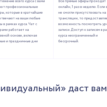
тяжение всего курса с вами
Все прямые эфиры проходят
ают профессиональные
онлайн, 1 раз в неделю. Если 
ры, которые в кратчайшие
не смогли присутствовать на
отвечают на ваши любые
трансляции, то предоставля
ы в рамках курса. Чат с
возможность посмотреть ур
рами работает на
записи. Доступ к записям в р
вной основе, включая
курса неограниченный и
ые и праздничные дни
бессрочный.
ивидуальный» даст вам
1
/
10