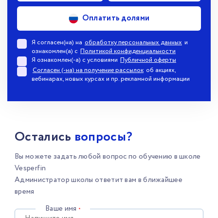
Оплатить долями
Я согласен(на) на
обработку персональных данных
и
ознакомлен(а) с
Политикой конфиденциальности
Я ознакомлен(-а) с условиями
Публичной оферты
Согласен (-на) на получение рассылок
об акциях,
вебинарах, новых курсах и пр. рекламной информации
Остались
вопросы?
Вы можете задать любой вопрос по обучению в школе
Vesperfin
Администратор школы ответит вам в ближайшее
время
Ваше имя
•