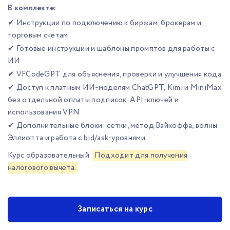
В комплекте:
✔ Инструкции по подключению к биржам, брокерам и
торговым счетам
✔ Готовые инструкции и шаблоны промптов для работы с
ИИ
✔ VFCodeGPT для объяснения, проверки и улучшения кода
✔ Доступ к платным ИИ-моделям ChatGPT, Kimi и MiniMax
без отдельной оплаты подписок, API-ключей и
использования VPN
✔ Дополнительные блоки: сетки, метод Вайкоффа, волны
Эллиотта и работа с bid/ask-уровнями
Курс образовательный.
Подходит для получения
налогового вычета.
Записаться на курс