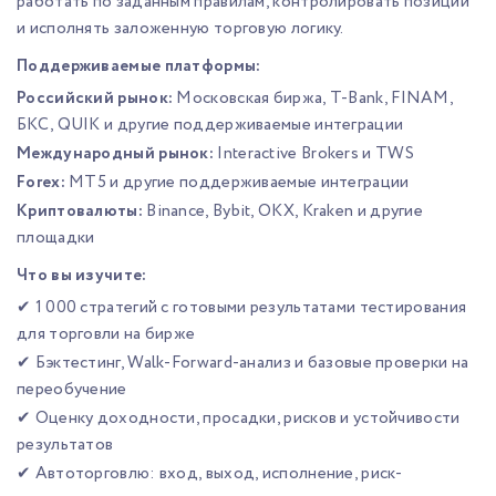
работать по заданным правилам, контролировать позиции
и исполнять заложенную торговую логику.
Поддерживаемые платформы:
Российский рынок:
Московская биржа, T-Bank, FINAM,
БКС, QUIK и другие поддерживаемые интеграции
Международный рынок:
Interactive Brokers и TWS
Forex:
MT5 и другие поддерживаемые интеграции
Криптовалюты:
Binance, Bybit, OKX, Kraken и другие
площадки
Что вы изучите:
✔ 1 000 стратегий с готовыми результатами тестирования
для торговли на бирже
✔ Бэктестинг, Walk-Forward-анализ и базовые проверки на
переобучение
✔ Оценку доходности, просадки, рисков и устойчивости
результатов
✔ Автоторговлю: вход, выход, исполнение, риск-