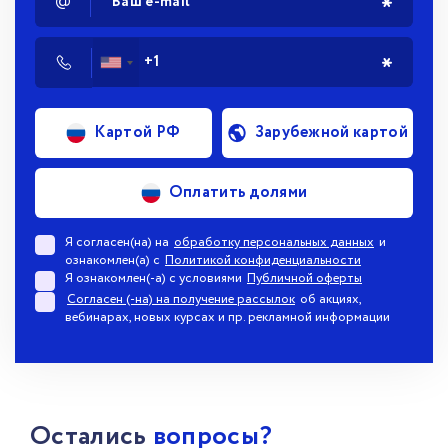
Картой РФ
Зарубежной картой
Оплатить долями
Я согласен(на) на
обработку персональных данных
и
ознакомлен(а) с
Политикой конфиденциальности
Я ознакомлен(-а) с условиями
Публичной оферты
Согласен (-на) на получение рассылок
об акциях,
вебинарах, новых курсах и пр. рекламной информации
Остались
вопросы?