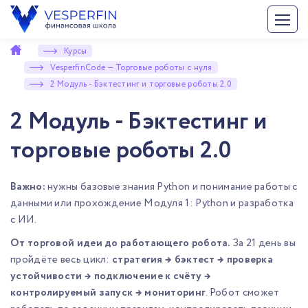
Курсы
VesperfinCode — Торговые роботы с нуля
2 Модуль - Бэктестинг и торговые роботы 2.0
2 Модуль - Бэктестинг и
торговые роботы 2.0
Важно:
нужны базовые знания Python и понимание работы с
данными или прохождение
Модуля 1: Python и разработка
с ИИ
.
От торговой идеи до работающего робота.
За 21 день вы
пройдёте весь цикл:
стратегия → бэктест → проверка
устойчивости → подключение к счёту →
контролируемый запуск → мониторинг
. Робот сможет